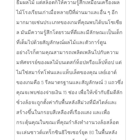
ธีมผลไม้ แต่สล็อตก็ให้ความรู้สึกเหมือนเครื่องผล
ไม้โรงเรียนเก่าเมื่อหลายปีที่ผ่านมาและอื่น ๆ อีก
มากมายเช่นประเภทของเกมที่คุณพบได้บนโซเชีย
ล มันมีความรู้สึกโดยรวมที่ดีและมีลักษณะเป็นเด็ก
ที่เต็มไปด้วยสัญลักษณ์ผลไม้และตัวการ์ตูน
อย่างไรก็ตามคุณสามารถเพลิดเพลินไปกับความ
มหัศจรรย์ของผลไม้บนเดสก์ท็อปหรือแล็ปท็อป แต่
ไม่ใช่สมาร์ทโฟนและแท็บเล็ตของคุณ เลย์เอาต์
ของเกมคือ 5 รีลมาตรฐานและสัญลักษณ์ 3 แถวซึ่ง
คุณจะพบช่องจ่ายเงิน 15 ช่อง เพื่อให้เข้ากับธีมดีลัก
ซ์วงล้อจะถูกตั้งค่ากับพื้นหลังสีม่วงที่มีสไตล์และ
สร้างขึ้นในกรอบสีเหลืองที่เรืองแสง และเพื่อ
กระตุ้นคุณในขณะที่คุณกำลังทำงานวงล้อสล็อต
จะเล่นซาวด์แทร็กซินธิไซเซอร์ยุค 80 ในพื้นหลัง