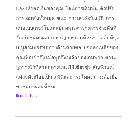
และให้ยอดเงินของคุณ, ไลน์การเดิมพัน, ตัวปรับ
การเดิมพันทั้งหมด, ชนะ, การเล่นอัตโนมัติ, การ
เล่นแบบเทอร์โบและปุ่มหมุน ตารางการจ่ายคือที่
จัดเก็บชุดค่าผสมและกฎการเล่นที่ชนะ – คลิกที่ปุ่ม
เมนูสามบรรทัดทางด้านซ้ายของยอดคงเหลือของ
คุณเพื่อเข้าถึง เมื่อพูดถึงวงล้อของเกมพวกเขาจะ
ถูกวางไว้ที่ส่วนกลางและมีสีเขียวขุ่น สัญลักษณ์
แต่ละตัวเกือบเป็น 3 มิติและกระโดดจากวงล้อเมื่อ
พบชุดค่าผสมที่ชนะ
Read Details