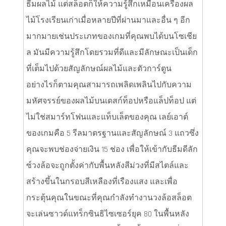
ธีมผลไม้ แต่สล็อตก็ให้ความรู้สึกเหมือนเครื่องผล
ไม้โรงเรียนเก่าเมื่อหลายปีที่ผ่านมาและอื่น ๆ อีก
มากมายเช่นประเภทของเกมที่คุณพบได้บนโซเชีย
ล มันมีความรู้สึกโดยรวมที่ดีและมีลักษณะเป็นเด็ก
ที่เต็มไปด้วยสัญลักษณ์ผลไม้และตัวการ์ตูน
อย่างไรก็ตามคุณสามารถเพลิดเพลินไปกับความ
มหัศจรรย์ของผลไม้บนเดสก์ท็อปหรือแล็ปท็อป แต่
ไม่ใช่สมาร์ทโฟนและแท็บเล็ตของคุณ เลย์เอาต์
ของเกมคือ 5 รีลมาตรฐานและสัญลักษณ์ 3 แถวซึ่ง
คุณจะพบช่องจ่ายเงิน 15 ช่อง เพื่อให้เข้ากับธีมดีลัก
ซ์วงล้อจะถูกตั้งค่ากับพื้นหลังสีม่วงที่มีสไตล์และ
สร้างขึ้นในกรอบสีเหลืองที่เรืองแสง และเพื่อ
กระตุ้นคุณในขณะที่คุณกำลังทำงานวงล้อสล็อต
จะเล่นซาวด์แทร็กซินธิไซเซอร์ยุค 80 ในพื้นหลัง